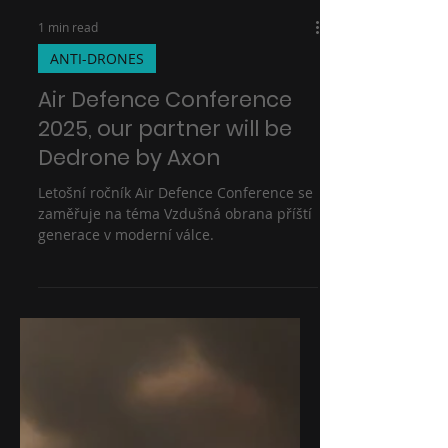
1 min read
ANTI-DRONES
Air Defence Conference
2025, our partner will be
Dedrone by Axon
Letošní ročník Air Defence Conference se
zaměřuje na téma Vzdušná obrana příští
generace v moderní válce.