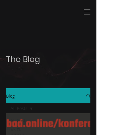
I T
&
S E C U R I T Y
The Blog
Blog
All Posts
All Posts
ANTI-