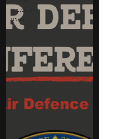
DRONES
FIREWATCH
LIDARS