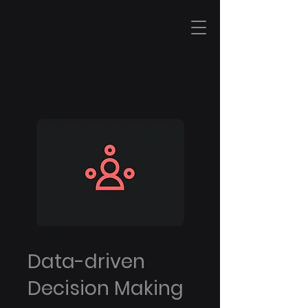
I T
&
S E C U R I T Y
Data-driven
Decision Making