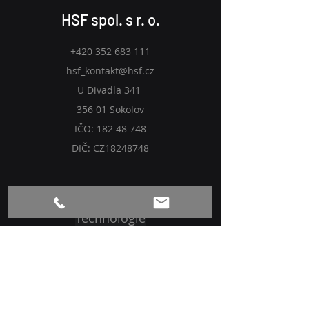
HSF spol. s r. o.
+420 352 683 111
hsf_kontakt@hsf.cz
U Divadla 341
356 01 Sokolov
IČO:
182 48 748
DIČ: CZ18248748
Technologie
O nás
Blog
Zásady ochrany osobních údajů
a GDPR