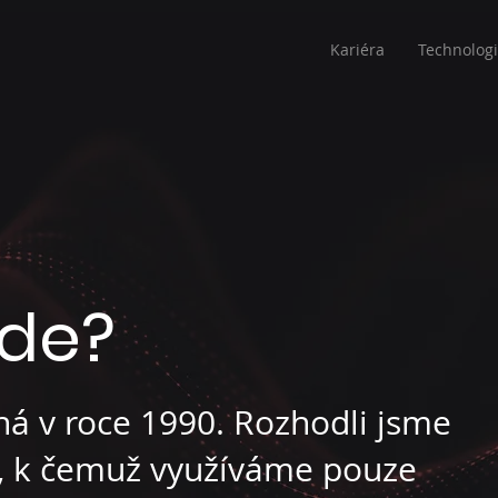
Kariéra
Technolog
jde?
ná v roce 1990. Rozhodli jsme
m, k čemuž využíváme pouze