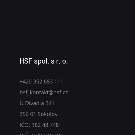
HSF spol. s r. o.
+420 352 683 111
hsf_kontakt@hsf.cz
U Divadla 341
356 01 Sokolov
IČO: 182 48 748