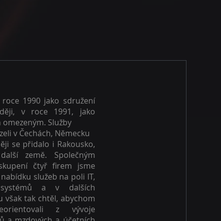
 roce 1990 jako sdružení
ději, v roce 1991, jako
m omezeným. Služby
zeli v Čechách, Německu
ěji se přidalo i Rakousko,
 další země. Společným
kupení čtyř firem jsme
 nabídku služeb na poli IT,
h systémů a v dalších
u však tak chtěl, abychom
orientovali z vývoje
ů a mzdových a účetních