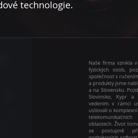
ndové technologie.
Naše firma vznikla v
fyzických osob, poz
společnost s ručení
a produkty jsme nabí
a na Slovensku. Pozd
Slovinsko, Kypr a
vedením v rámci us
usilovali o komplexní
telekomunikačníc
oblastech. Život tom
se postupně pře
podnikových softwar