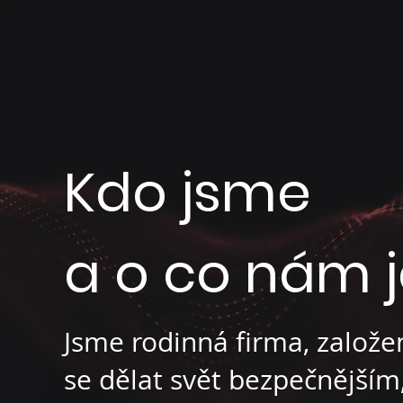
I T
&
S E C U R I T Y
Kdo jsme
a o co nám 
Jsme rodinná firma, založe
se dělat svět bezpečnější