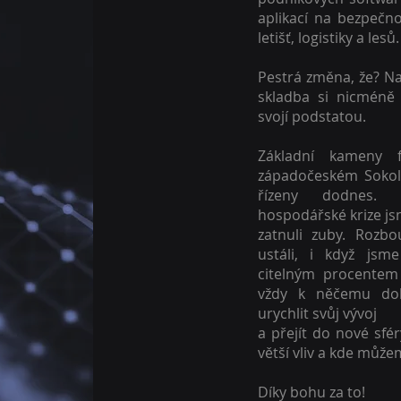
aplikací na bezpečno
letišť, logistiky a lesů.
Pestrá změna, že? N
skladba si nicméně 
svojí podstatou.
Základní kameny 
západočeském Sokol
řízeny dodnes. 
hospodářské krize jsm
zatnuli zuby. Rozb
ustáli, i když jsm
citelným procentem 
vždy k něčemu dob
urychlit svůj vývoj
a přejít do nové s
větší vliv a kde může
Díky bohu za to!