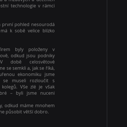
stní technologie v rámci
a první pohled nesourodá
má k sobě velice blízko
firem byly položeny v
ově, odkud jsou podniky
V době celosvětové
e se semkli a, jak se říká,
ouřenou ekonomiku jsme
e se museli rozloučit s
kolegů. Vše zlé je však
ré – byli jsme nuceni
féry, odkud máme mnohem
me působit větší dobro.