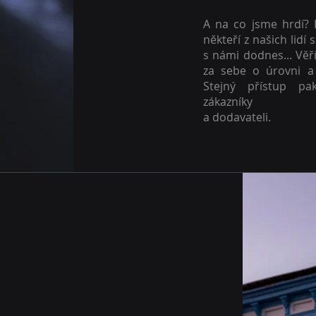
A na co jsme hrdí? K
někteří z našich lidí 
s námi dodnes... Věř
za sebe o úrovni a 
Stejný přístup p
zákazníky
a dodavateli.