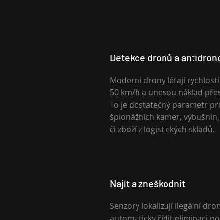
Detekce dronů a antidron
Moderní drony létají rychlostí
50 km/h a unesou náklad přes
To je dostatečný parametr pr
špionážních kamer, výbušnin,
či zboží z logistických skladů.
Najít a zneškodnit
Senzory lokalizují ilegální dr
automaticky řídit eliminaci p