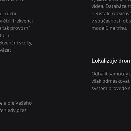
videa. Databáze 
 i ruční
neustále rozšiřo
rétní frekvenci
v současnosti obsa
 tak provozní
modelů na trhu.
turu.
ekvenční skoky,
vázat
Lokalizuje dron 
Odhalit samotný dr
však odmaskovat i 
systém provede s
e a dle Vašeho
řehledy přes
.