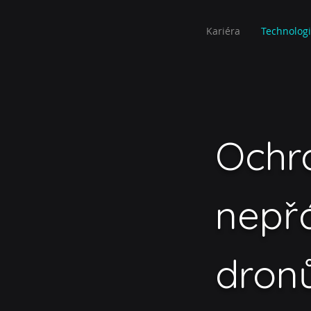
Kariéra
Technolog
Ochra
nepř
dron