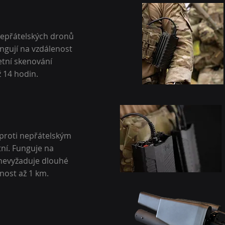
nepřátelských dronů
ungují na vzdálenost
etní skenování
ž 14 hodin.
 proti nepřátelským
ní. Funguje na
 nevyžaduje dlouhé
nost až 1 km.