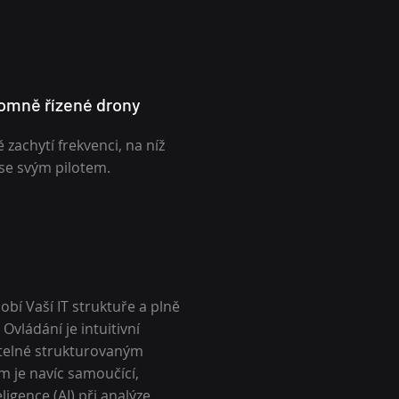
nomně řízené drony
 zachytí frekvenci, na níž
se svým pilotem.
bí Vaší IT struktuře a plně
 Ovládání je intuitivní
telné strukturovaným
m je navíc samoučící,
ligence (AI) při analýze