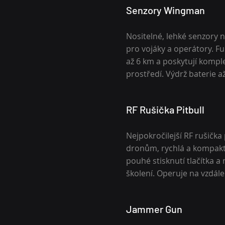
Senzory Wingman
Nositelné, lehké senzory 
pro vojáky a operátory. F
až 6 km a poskytují kompl
prostředí. Výdrž baterie a
RF Rušička Pitbull
Nejpokročilejší RF rušička
dronům, rychlá a kompakt
pouhé stisknutí tlačítka a
školení. Operuje na vzdále
Jammer Gun