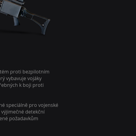
stém proti bezpilotním
rý vybavuje vojáky
ebných k boji proti
né speciálně pro vojenské
tuje výjimečné detekční
obené požadavkům