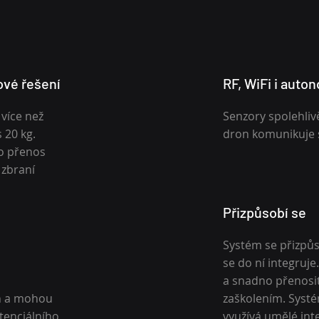
ové řešení
RF, WiFi i auto
 více než
Senzory spolehlivě
 20 kg.
dron komunikuje 
o přenos
 zbraní
Přizpůsobí se
Systém se přizpůso
se do ní integruje.
a snadno přenosi
on a mohou
zaškolením. Systé
otenciálního
využívá umělé inte