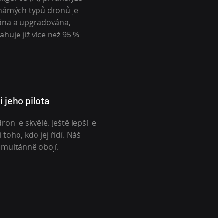
známých typů dronů je
vána a upgradována,
huje již více než 95 %
i jeho pilota
on je skvělé. Ještě lepší je
toho, kdo jej řídí. Náš
imultánně obojí.