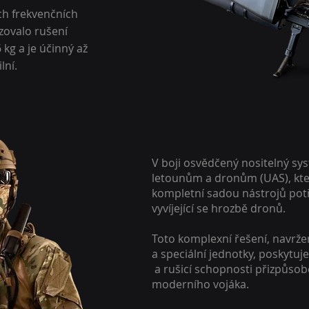
ch frekvenčních
zovalo rušení
 kg a je účinný až
lní.
V boji osvědčený nositelný sy
letounům a dronům (UAS), kte
kompletní sadou nástrojů potř
vyvíjející se hrozbě dronů.
Toto komplexní řešení, navrže
a speciální jednotky, posky
a rušicí schopnosti přizpůs
moderního vojáka.