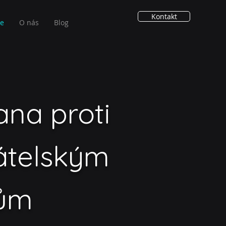
Kontakt
ie
O nás
Blog
na proti
átelským
ům