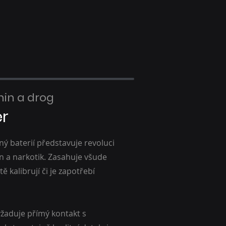
in a drog
r
ý baterií představuje revoluci
n a narkotik. Zasahuje všude
ě kalibrují či je zapotřebí
yžaduje přímý kontakt s