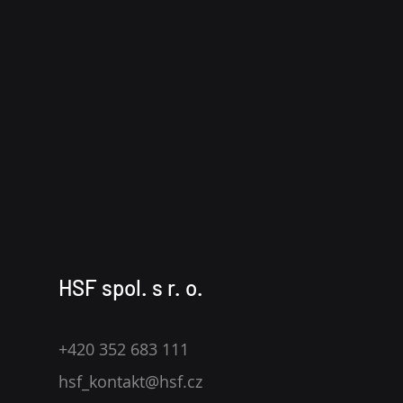
HSF spol. s r. o.
+420 352 683 111
hsf_kontakt@hsf.cz