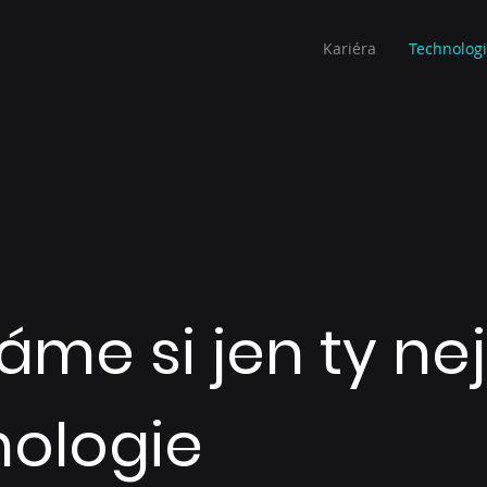
Kariéra
Technolog
áme si jen ty nej
nologie