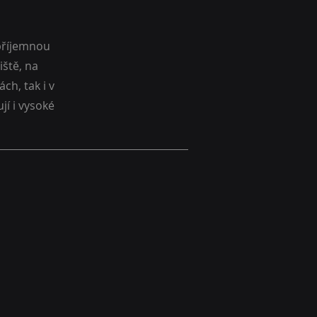
 příjemnou
iště, na
ch, tak i v
jí i vysoké