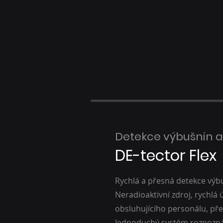
Detekce výbušnin a
DE-tector Flex
Rychlá a přesná detekce výb
Neradioaktivní zdroj, rychlá
obsluhujícího personálu, př
Jednoduchý systém rozpozná