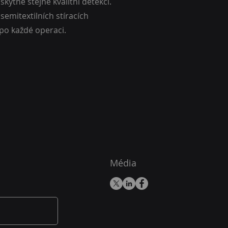
kytne stejně kvalitní detekci.
emitextilních stíracích
po každé operaci.
Média