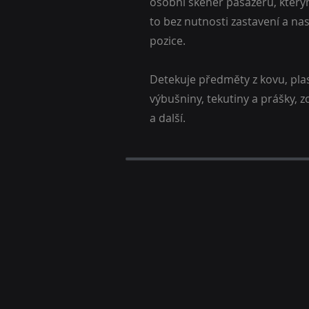
osobní skener pasažérů, kterým
to bez nutnosti zastavení a na
pozice.
Detekuje předměty z kovu, plas
výbušniny, tekutiny a prášky, 
a další.