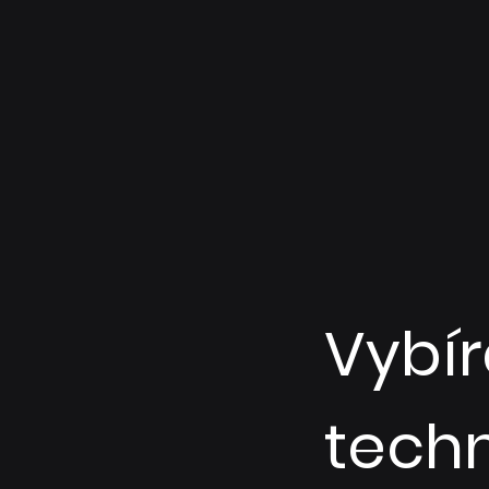
I T
&
S E C U R I T Y
Vybír
tech