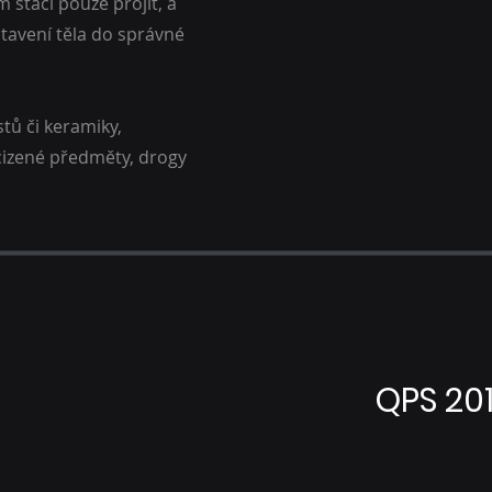
 stačí pouze projít, a
stavení těla do správné
tů či keramiky,
zcizené předměty, drogy
QPS 201