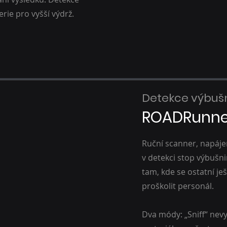
rie pro vyšší výdrž.
Detekce výbušn
ROADRunne
Ruční scanner, napájen
v detekci stop výbušni
tam, kde se ostatní ješt
proškolit personál.
Dva módy: „Sniff“ nev