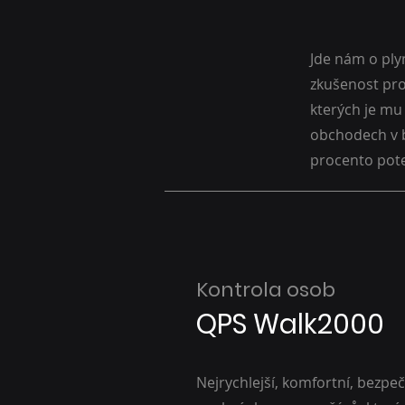
Jde nám o ply
zkušenost pro 
kterých je mu 
obchodech v be
procento pote
Kontrola osob
QPS Walk2000
Nejrychlejší, komfortní, bezpeč