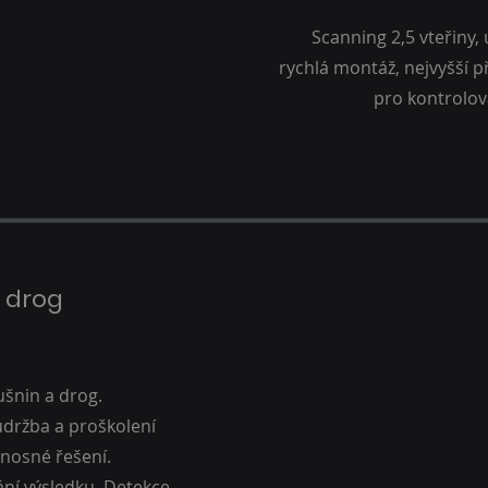
Scanning 2,5 vteřiny
rychlá montáž, nejvyšší p
pro kontrolov
 drog
ušnin a drog.
 údržba a proškolení
enosné řešení.
ní výsledku. Detekce