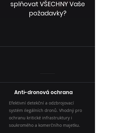
splňovat VŠECHNY Vaše
požadavky?
Anti-dronová ochrana
Efektivní detekční a odzbrojovací
systém ilegálních dronů. Vhodný pro
ochranu kritické infrastruktury i
soukromého a komerčního majetku.