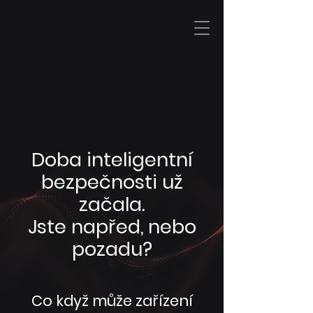
I T
&
S E C U R I T Y
Doba inteligentní
bezpečnosti už
začala.
Jste napřed, nebo
pozadu?
Co když může zařízení