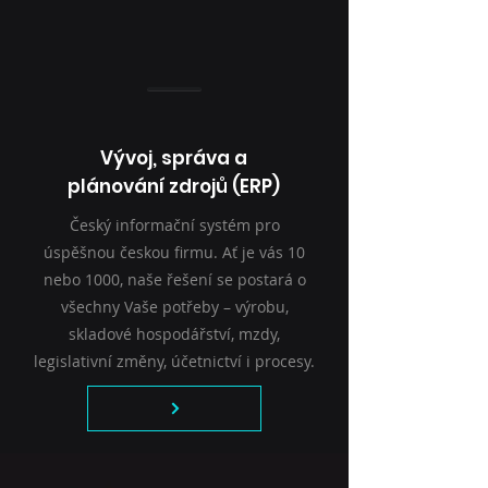
Vývoj, správa a
plánování zdrojů (ERP)
Český informační systém pro
úspěšnou českou firmu. Ať je vás 10
nebo 1000, naše řešení se postará o
všechny Vaše potřeby – výrobu,
skladové hospodářství, mzdy,
legislativní změny, účetnictví i procesy.