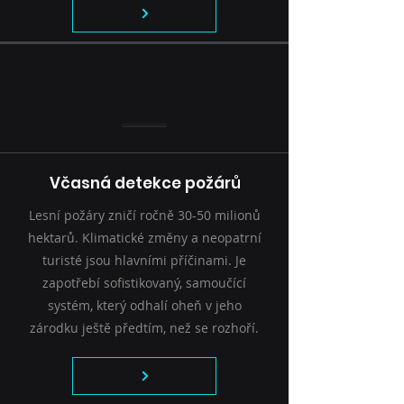
Včasná detekce požárů
Lesní požáry zničí ročně 30-50 milionů
hektarů. Klimatické změny a neopatrní
turisté jsou hlavními příčinami. Je
zapotřebí sofistikovaný, samoučící
systém, který odhalí oheň v jeho
zárodku ještě předtím, než se rozhoří.