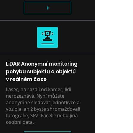
LiDAR Anonymní monitoring
pohybu subjektů a objektů
v reálném čase
Laser, na rozdíl od kamer, lidi
nerozeznává. Nyní můžete
anonymně sledovat jednotlivce a
vozidla, aniž byste shromažďovali
fotografie, SPZ, FaceID nebo jiná
osobní data.