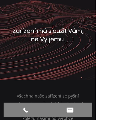
Zařízení má sloužit Vám,
ne Vy jemu.
Všechna naše zařízení se pyšní
vysokou mírou uživatelské přítulnosti.
Samozřejmostí je vyškolení Vašich
kolegů našimi od výrobce
certifikovanými kolegy.