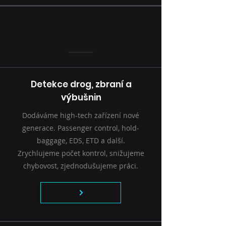
Detekce drog, zbraní a
výbušnin
Dodáváme high-tech zařízení nové
generace. Passenger control, hold-
baggage, EDS, ETD a další.
Zrychlujeme počet kontrol, snižujeme
chybovost, zjednodušujeme práci.