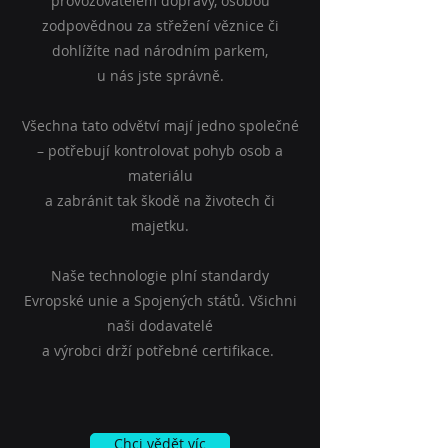
provozovatelem dopravy, osobou
zodpovědnou za střežení věznice či
dohlížíte nad národním parkem,
u nás jste správně.
Všechna tato odvětví mají jedno společné
– potřebují kontrolovat pohyb osob a
materiálu
a zabránit tak škodě na životech či
majetku.
Naše technologie plní standardy
Evropské unie a Spojených států. Všichni
naši dodavatelé
a výrobci drží potřebné certifikace.
Chci vědět víc