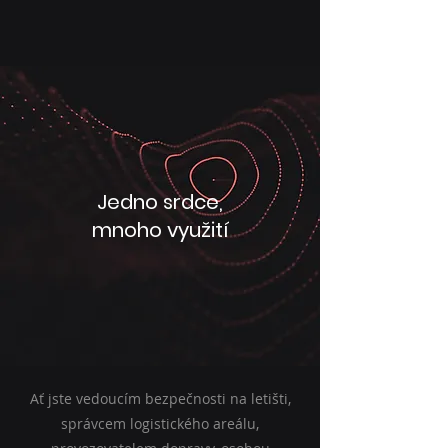
Jedno srdce,
mnoho využití
Ať jste vedoucím bezpečnosti na letišti,
správcem logistického areálu,