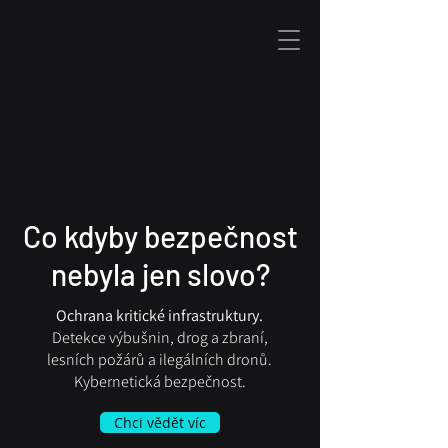
I T
&
S E C U R I T Y
Co kdyby bezpečnost
nebyla jen slovo?
Ochrana kritické infrastruktury.
Detekce výbušnin, drog a zbraní,
lesních požárů a ilegálních dronů.
Kybernetická bezpečnost.
Chci vědět víc