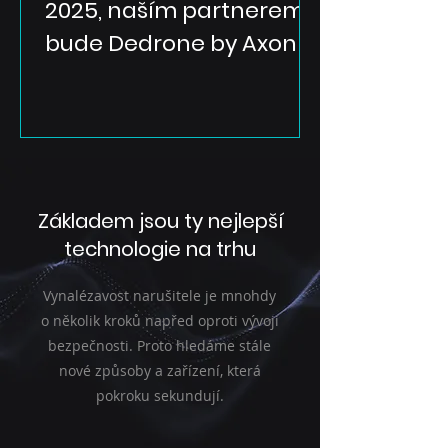
2025, naším partnerem
bude Dedrone by Axon
Základem jsou ty nejlepší
technologie na trhu
Vynalézavost narušitele je mnohdy
o několik kroků napřed oproti vývoji
bezpečnosti. Proto hledáme stále
nové způsoby a zařízení, která
pokroku sekundují.