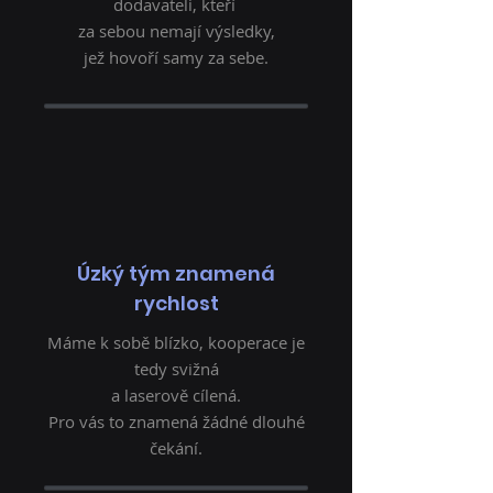
dodavateli, kteří
za sebou nemají výsledky,
jež hovoří samy za sebe.
Úzký tým znamená
rychlost
Máme k sobě blízko, kooperace je
tedy svižná
a laserově cílená.
Pro vás to znamená žádné dlouhé
čekání.