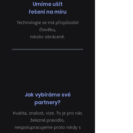
Umíme ušít
řešení na míru
Technologie se má přizpůsobit
člověku,
nikoliv obráceně.
Jak vybíráme své
partnery?
Kvalita, znalost, vize. To je pro nás
železné pravidlo,
nespolupracujeme proto nikdy s