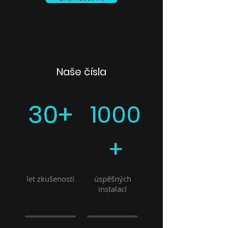
Naše čísla
30+
1000
+
let zkušeností
úspěšných
instalací