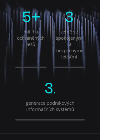
5+
3
mil. ha
země se
ochráněných
spokojeným
lesů
i a
bezpečnými
letišťmi
3.
generace podnikových
informačních systémů