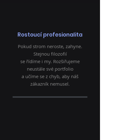
Rostoucí profesionalita
Pokud strom neroste, zahyne.
Stejnou filozofií
se řídíme i my. Rozšiřujeme
neustále své portfolio
a učíme se z chyb, aby náš
zákazník nemusel.