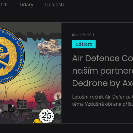
atch
Lidary
Události
Minut čtení: 1
Události
Air Defence Co
naším partne
Dedrone by A
Letošní ročník Air Defence
téma Vzdušná obrana příští