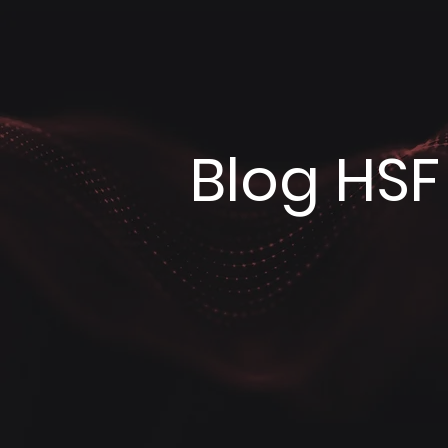
I T
&
S E C U R I T Y
Blog HSF