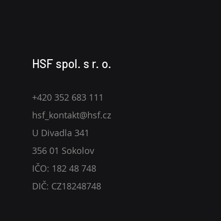
HSF spol. s r. o.
+420 352 683 111
hsf_kontakt@hsf.cz
U Divadla 341
356 01 Sokolov
IČO: 182 48 748
DIČ: CZ18248748