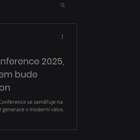
nference 2025,
rem bude
xon
 Conference se zaměřuje na
 generace v moderní válce.