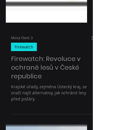
Minut čtení: 3
Firewatch
Firewatch: Revoluce v
ochraně lesů v České
republice
Krajské úřady, zejména Ústecký kraj, se
snaží najít alternativy, jak ochránit lesy
před požáry.