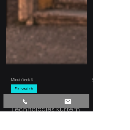
Minut čtení: 6
Firewatch
Q&A s ředitelem IQ