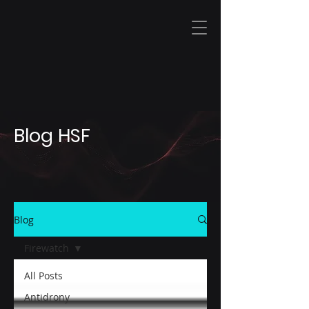
I T
&
S E C U R I T Y
Blog HSF
Blog
Firewatch
All Posts
Antidrony